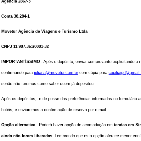
Agência 2867-3
Conta 38.284-1
Movetur Agência de Viagens e Turismo Ltda
CNPJ 11.907.361/0001-32
IMPORTANTÍSSIMO
: Após o depósito,
enviar
comprovante
explicitando
o 
confirmando para
juliana@movetur.com.br
com cópia para
ceciliajgd@gmail
senão não teremos como saber quem já depositou.
Após os depósitos, e de posse das preferências informadas no formulário 
hotéis, e enviaremos a confirmação de reserva por e-mail.
Opção alternativa
: Poderá haver opção de acomodação em
tendas em Si
ainda não foram liberadas
. Lembrando que esta opção oferece menor confo