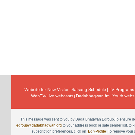
Website for New Visitor
Satsang Schedule
TV Programs
|
|
WebTV/Live webcasts
Dadabhagwan.fm
Youth websi
|
|
This message was sent to you by Dada Bhagwan Egroup.To ensure deli
egroup@dadabhagwan.org
to your address book or safe sender list, to
subscription preferences, click on
Edit-Profile
To remove your s