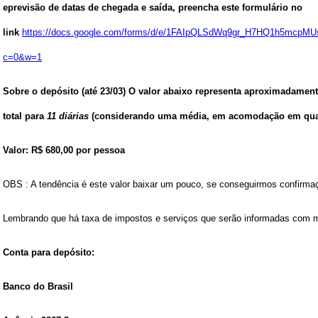
eprevisão de datas de chegada e saída, preencha este formulário no
link
https://docs.google.com/forms/d/e/1FAIpQLSdWq9gr_H7HQ1h5mcp
c=0&w=1
Sobre o
depósito (até 23/03)
O valor abaixo representa aproximadamente
total para
11 diárias
(considerando uma média, em acomodação em quar
Valor: R$ 680,00 por pessoa
OBS : A tendência é este valor baixar um pouco, se conseguirmos confirmaç
Lembrando que há taxa de impostos e serviços que serão informadas com ma
Conta para depósito:
Banco do Brasil