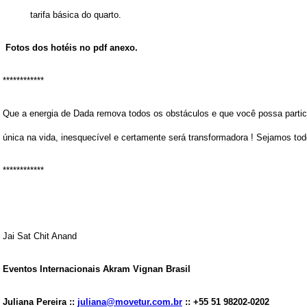
tarifa básica do quarto.
Fotos dos hotéis no pdf
anexo
.
************
Que a energia de Dada remova todos os obstáculos e que você possa partic
única na vida, inesquecível e certamente será transformadora ! Sejamos tod
************
Jai Sat Chit Anand
Eventos Internacionais Akram Vignan Brasil
Juliana Pereira ::
juliana@movetur.com.br
:: +55 51 98202-0202